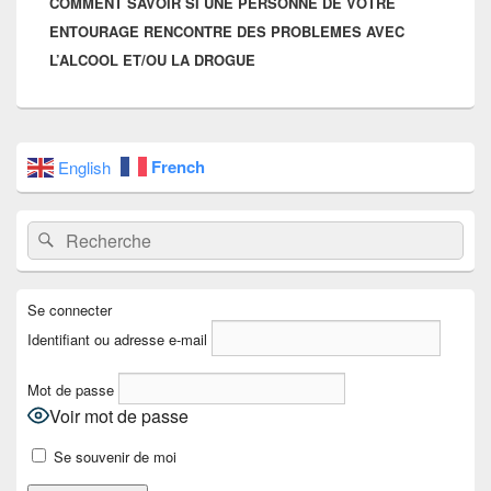
COMMENT SAVOIR SI UNE PERSONNE DE VOTRE
suivant :
ENTOURAGE RENCONTRE DES PROBLEMES AVEC
L’ALCOOL ET/OU LA DROGUE
Zone
French
English
principale
de
widget
pour
Recherche :
Rechercher
la
barre
latérale
Se connecter
Identifiant ou adresse e-mail
Mot de passe
Voir mot de passe
Se souvenir de moi