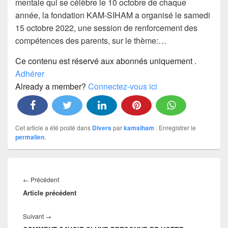
mentale qui se célèbre le 10 octobre de chaque
année, la fondation KAM-SIHAM a organisé le samedi
15 octobre 2022, une session de renforcement des
compétences des parents, sur le thème:…
Ce contenu est réservé aux abonnés uniquement .
Adhérer
Already a member?
Connectez-vous ici
Cet article a été posté dans
Divers
par
kamsiham
. Enregistrer le
permalien
.
Navigation
de
Article
←
Précédent
l’article
Article précédent
précédent :
Article
Suivant
→